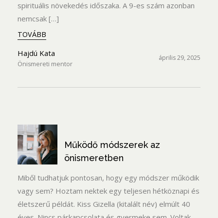
spirituális növekedés időszaka. A 9-es szám azonban
nemcsak […]
TOVÁBB
Hajdú Kata
április 29, 2025
Önismereti mentor
Működő módszerek az
önismeretben
Miből tudhatjuk pontosan, hogy egy módszer működik
vagy sem? Hoztam nektek egy teljesen hétköznapi és
életszerű példát. Kiss Gizella (kitalált név) elmúlt 40
éves. Nincs párkapcsolata és gyermeke sem. Voltak