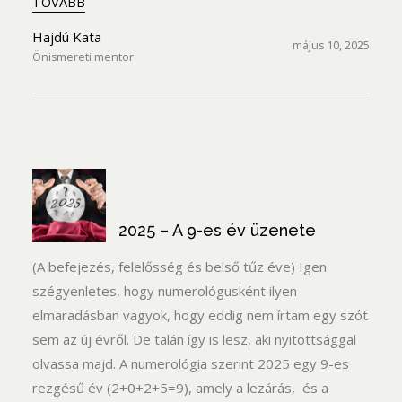
TOVÁBB
Hajdú Kata
május 10, 2025
Önismereti mentor
2025 – A 9-es év üzenete
(A befejezés, felelősség és belső tűz éve) Igen
szégyenletes, hogy numerológusként ilyen
elmaradásban vagyok, hogy eddig nem írtam egy szót
sem az új évről. De talán így is lesz, aki nyitottsággal
olvassa majd. A numerológia szerint 2025 egy 9-es
rezgésű év (2+0+2+5=9), amely a lezárás, és a