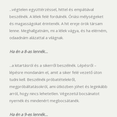
...végtelen együttérzéssel, hittel és empátiával
beszélnék. A lélek felé fordulnék. Óriási mélységeket
és magasságokat érintenék. A hit ereje örök társam
lenne. Meghallgatnám, mi a lélek vágya, és ha elérném,
odaadnám alázattal a világnak.
Ha én a 8-as lennék...
...a kitartásról és a sikerről beszélnék. Lépésről –
lépésre mondanám el, amit a siker felé vezető úton
tudni kell. Beszélnék próbatételekről,
megpróbáltatásokról, ami útközben jöhet és leginkább
arról, hogy nincs lehetetlen. Végezetül bocsánatot
nyernék és mindenért megbocsátanék.
Ha én a 9-es lennék...