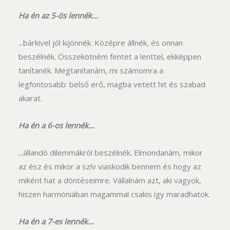
Ha én az 5-ös lennék...
...bárkivel jól kijönnék. Középre állnék, és onnan
beszélnék. Összekötném fentet a lenttel, ekképpen
tanítanék. Megtanítanám, mi számomra a
legfontosabb: belső erő, magba vetett hit és szabad
akarat.
Ha én a 6-os lennék...
...állandó dilemmákról beszélnék. Elmondanám, mikor
az ész és mikor a szív viaskodik bennem és hogy az
miként hat a döntéseimre. Vállalnám azt, aki vagyok,
hiszen harmóniában magammal csakis így maradhatok.
Ha én a 7-es lennék...