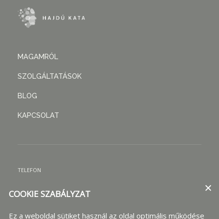
MAGAMRÓL
SZOLGÁLTATÁSOK
BLOG
KAPCSOLAT
TELEFON
+36 20 852 0458
EMAIL
Ez a weboldal sütiket használ az oldal optimális működése