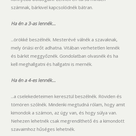
számnak, bárkivel kapcsolódnék bátran.
Ha én a 3-as lennék...
...örökké beszélnék. Mesterévé válnék a szavaknak,
mely óriási erőt adhatna. Vitában verhetetlen lennék
és bárkit meggyőznék. Gondolatban olvasnék és ha
kell meghallgatni és hallgatni is mernék.
Ha én a 4-es lennék...
...a cselekedeteimen keresztül beszélnék. Röviden és
tömören szólnék. Mindenki megtudná rólam, hogy amit
kimondok a számon, az úgy van, és hogy súlya van.
Nehezen lehetnék csak megrendíthető és a kimondott
szavaimhoz hűséges lehetnék.