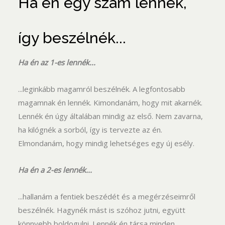
Ha én egy szám lennék,
így beszélnék...
Ha én az 1-es lennék...
...leginkább magamról beszélnék. A legfontosabb
magamnak én lennék. Kimondanám, hogy mit akarnék.
Lennék én úgy általában mindig az első. Nem zavarna,
ha kilógnék a sorból, így is tervezte az én.
Elmondanám, hogy mindig lehetséges egy új esély.
Ha én a 2-es lennék...
...hallanám a fentiek beszédét és a megérzéseimről
beszélnék. Hagynék mást is szóhoz jutni, együtt
könnyebb boldogulni. Lennék én társa minden