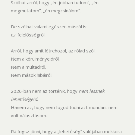
Szólhat arról, hogy „én jobban tudom”, „én
megmutatom”, „én megcsinálom”.
De szólhat valami egészen másról is:
👉 felelősségről.
Arról, hogy amit létrehozol, az rólad szól.
Nem a körülményeidről.
Nem a múltadról.
Nem mások hibáiról.
2026-ban nem az történik, hogy
nem lesznek
lehetőségeid
.
Hanem az, hogy nem fogod tudni azt mondani: nem
volt választásom.
Rá fogsz jönni, hogy a „lehetőség” valójában mekkora