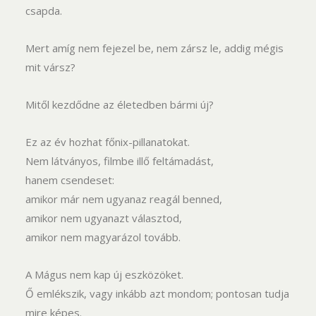
csapda.
Mert amíg nem fejezel be, nem zársz le, addig mégis
mit vársz?
Mitől kezdődne az életedben bármi új?
Ez az év hozhat főnix-pillanatokat.
Nem látványos, filmbe illő feltámadást,
hanem csendeset:
amikor már nem ugyanaz reagál benned,
amikor nem ugyanazt választod,
amikor nem magyarázol tovább.
A Mágus nem kap új eszközöket.
Ő emlékszik, vagy inkább azt mondom; pontosan tudja
mire képes.